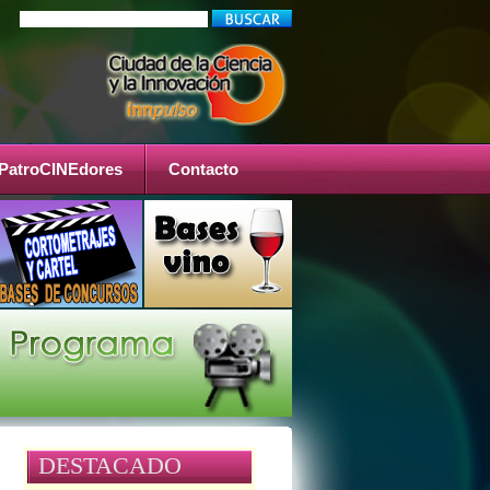
PatroCINEdores
Contacto
DESTACADO