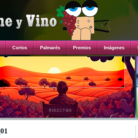
Cortos
Palmarés
Premios
Imágenes
_01